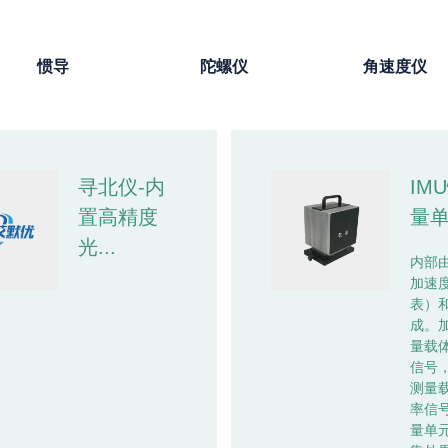
惯导
陀螺仪
角速度仪
寻北仪-内
IM
置高精度
量
光...
内部
加速
表）
成。
量载
信号
测量
率信
量单