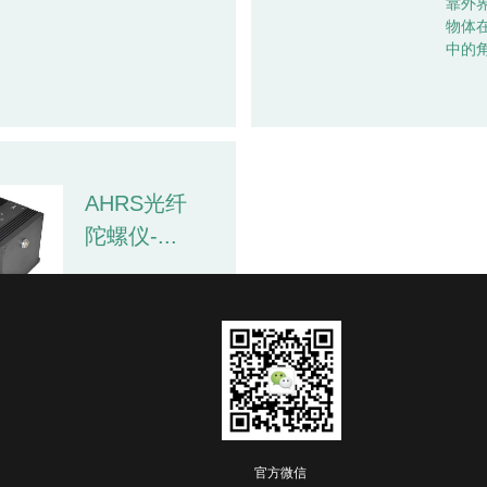
靠外
物体
中的角
AHRS光纤
陀螺仪-...
航姿参考系统是
一款高性能的惯
性测量设备，可
用于导航、控制
和动态测量。
AHRS（AttitudeandHeadingReferenceSystem）
采用高可靠
性、...
官方微信