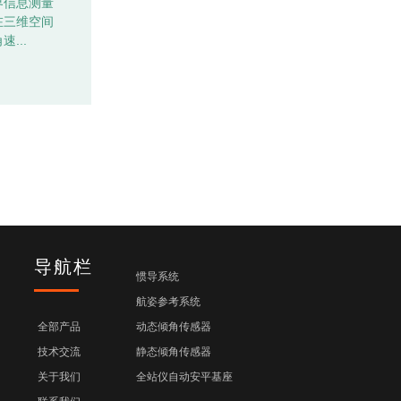
界信息测量
在三维空间
速...
导航栏
惯导系统
航姿参考系统
全部产品
动态倾角传感器
技术交流
静态倾角传感器
关于我们
全站仪自动安平基座