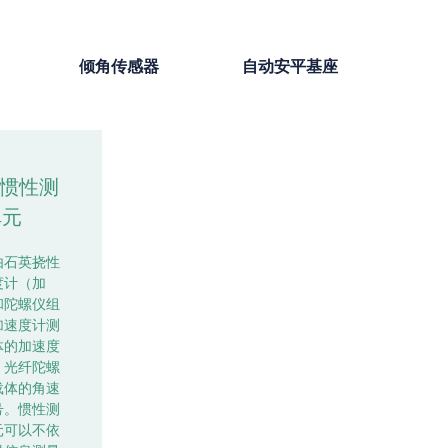
倾角传感器
自动安平基座
U惯性测
单元
由石英挠性
度计（加
和陀螺仪组
加速度计测
体的加速度
，光纤陀螺
载体的角速
号。惯性测
元可以不依